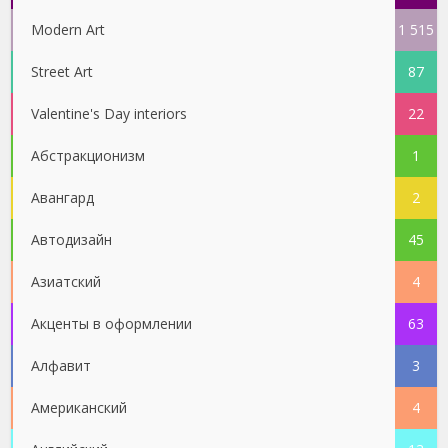
Modern Art
1 515
Street Art
87
Valentine's Day interiors
22
Абстракционизм
1
Авангард
2
Автодизайн
45
Азиатский
4
Акценты в оформлении
63
Алфавит
3
Американский
4