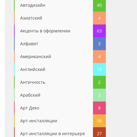
Автодизайн
45
Азиатский
4
Акценты в оформлении
63
Алфавит
3
Американский
4
Английский
13
Античность
2
Арабский
2
Арт Деко
8
Арт-инсталляции
56
Арт-инсталляции в интерьере
27