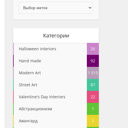
Категории
Halloween interiors
26
Hand made
92
Modern Art
1 515
Street Art
87
Valentine's Day interiors
22
Абстракционизм
1
Авангард
2