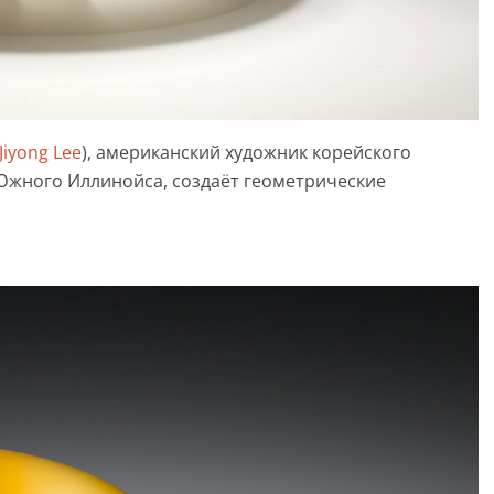
Jiyong Lee
), американский художник корейского
Южного Иллинойса, создаёт геометрические