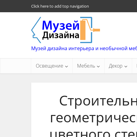
Click here to add top navigation
Музей дизайна интерьера и необычной ме
Освещение
Мебель
Декор
Строительн
геометричес
цветного сте