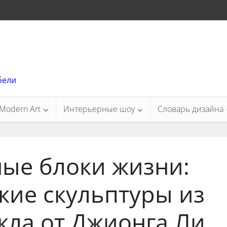
бели
Modern Art
Интерьерные шоу
Словарь дизайна
ые блоки жизни:
кие скульптуры из
кла от Джионга Ли