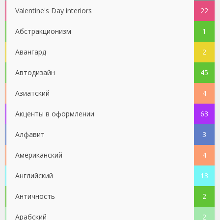
Valentine's Day interiors
22
Абстракционизм
1
Авангард
2
Автодизайн
45
Азиатский
4
Акценты в оформлении
63
Алфавит
3
Американский
4
Английский
13
Античность
2
Арабский
2