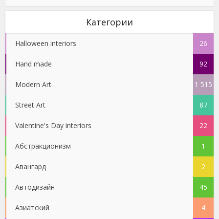
Категории
Halloween interiors
26
Hand made
92
Modern Art
1 515
Street Art
87
Valentine's Day interiors
22
Абстракционизм
1
Авангард
2
Автодизайн
45
Азиатский
4