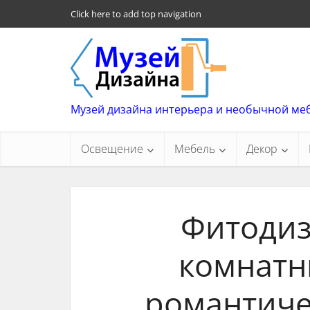
Click here to add top navigation
Музей дизайна интерьера и необычной ме
Освещение
Мебель
Декор
Фитодиз
комнатн
романтиче