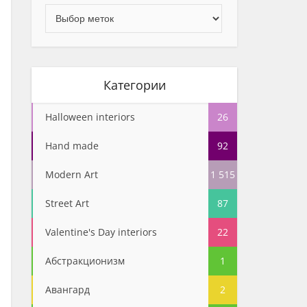
Категории
Halloween interiors
26
Hand made
92
Modern Art
1 515
Street Art
87
Valentine's Day interiors
22
Абстракционизм
1
Авангард
2