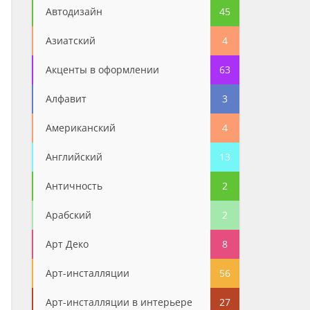
Автодизайн
45
Азиатский
4
Акценты в оформлении
63
Алфавит
3
Американский
4
Английский
13
Античность
2
Арабский
2
Арт Деко
8
Арт-инсталляции
56
Арт-инсталляции в интерьере
27