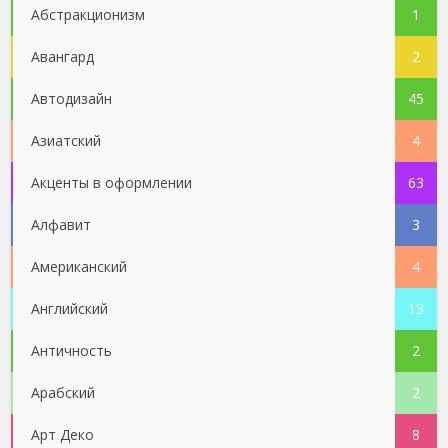
Абстракционизм
1
Авангард
2
Автодизайн
45
Азиатский
4
Акценты в оформлении
63
Алфавит
3
Американский
4
Английский
13
Античность
2
Арабский
2
Арт Деко
8