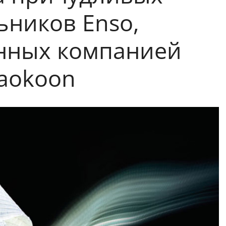
ьников Enso,
нных компанией
aokoon