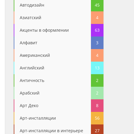
Автодизайн
45
Азиатский
4
Акценты в оформлении
63
Алфавит
3
Американский
4
Английский
13
Античность
2
Арабский
2
Арт Деко
8
Арт-инсталляции
56
Арт-инсталляции в интерьере
27