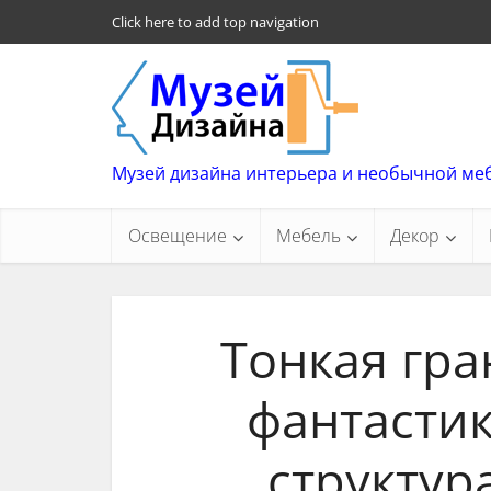
Click here to add top navigation
Музей дизайна интерьера и необычной ме
Освещение
Мебель
Декор
Тонкая гра
фантастик
структур