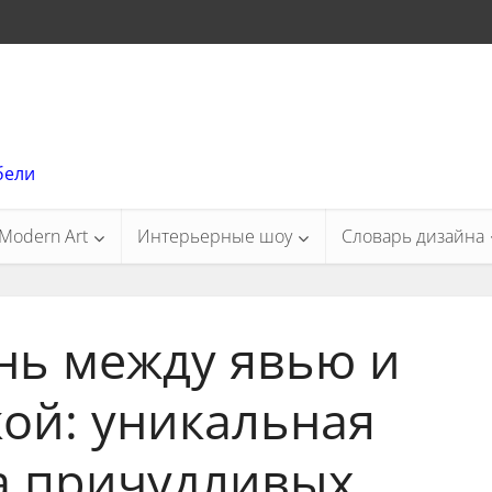
бели
Modern Art
Интерьерные шоу
Словарь дизайна
нь между явью и
ой: уникальная
а причудливых