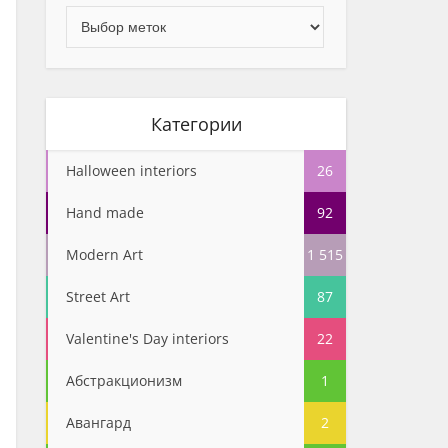
Категории
Halloween interiors
26
Hand made
92
Modern Art
1 515
Street Art
87
Valentine's Day interiors
22
Абстракционизм
1
Авангард
2