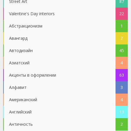
Street Art
87
Valentine's Day interiors
22
Абстракционизм
1
Авангард
2
Автодизайн
45
Азиатский
4
Акценты в оформлении
63
Алфавит
3
Американский
4
Английский
13
Античность
2