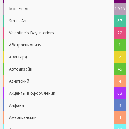
Modern Art
1 515
Street Art
87
Valentine's Day interiors
22
Абстракционизм
1
Авангард
2
Автодизайн
45
Азиатский
4
Акценты в оформлении
63
Алфавит
3
Американский
4