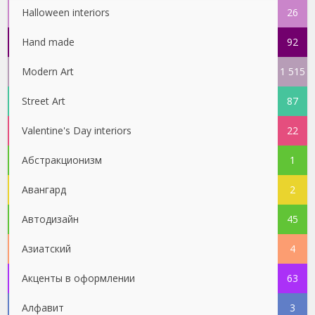
Halloween interiors
26
Hand made
92
Modern Art
1 515
Street Art
87
Valentine's Day interiors
22
Абстракционизм
1
Авангард
2
Автодизайн
45
Азиатский
4
Акценты в оформлении
63
Алфавит
3