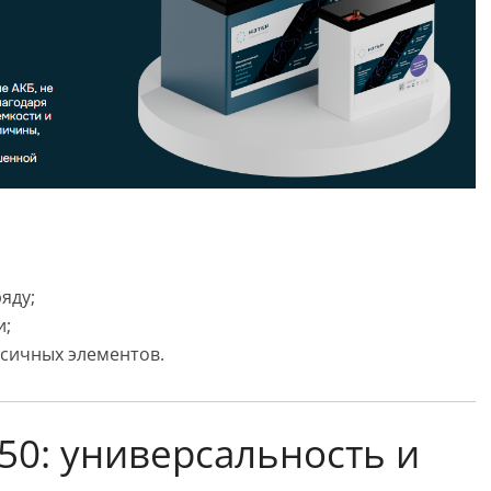
яду;
и;
ксичных элементов.
50: универсальность и