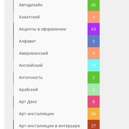
Автодизайн
45
Азиатский
4
Акценты в оформлении
63
Алфавит
3
Американский
4
Английский
13
Античность
2
Арабский
2
Арт Деко
8
Арт-инсталляции
56
Арт-инсталляции в интерьере
27