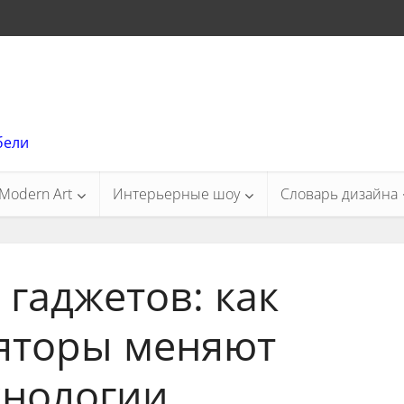
бели
Modern Art
Интерьерные шоу
Словарь дизайна
гаджетов: как
яторы меняют
хнологии