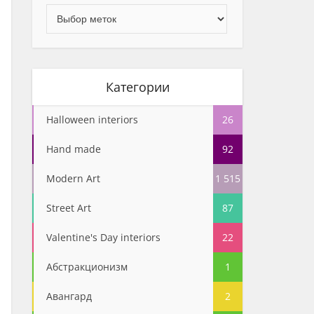
Категории
Halloween interiors
26
Hand made
92
Modern Art
1 515
Street Art
87
Valentine's Day interiors
22
Абстракционизм
1
Авангард
2