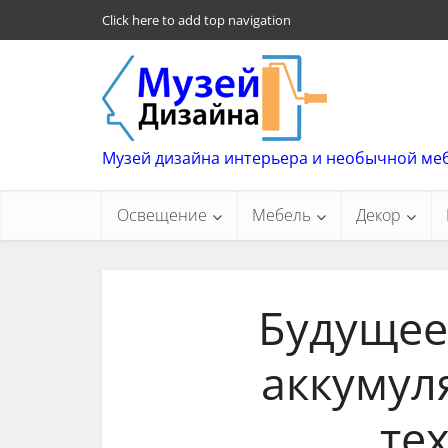
Click here to add top navigation
Музей дизайна интерьера и необычной ме
Освещение
Мебель
Декор
Будущее 
аккумул
те