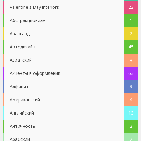
Valentine's Day interiors
22
Абстракционизм
1
Авангард
2
Автодизайн
45
Азиатский
4
Акценты в оформлении
63
Алфавит
3
Американский
4
Английский
13
Античность
2
Арабский
2