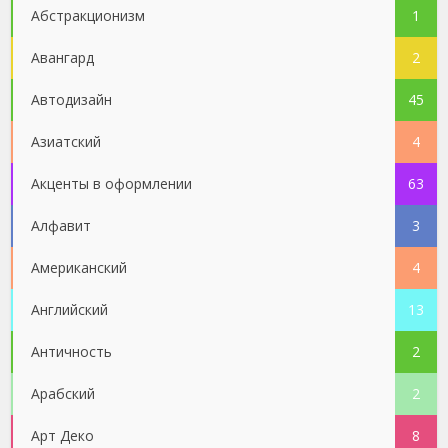
Абстракционизм
1
Авангард
2
Автодизайн
45
Азиатский
4
Акценты в оформлении
63
Алфавит
3
Американский
4
Английский
13
Античность
2
Арабский
2
Арт Деко
8