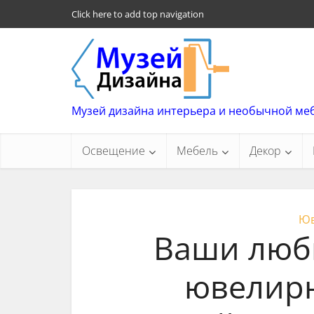
Click here to add top navigation
Музей дизайна интерьера и необычной ме
Освещение
Мебель
Декор
Юв
Ваши люб
ювелирн