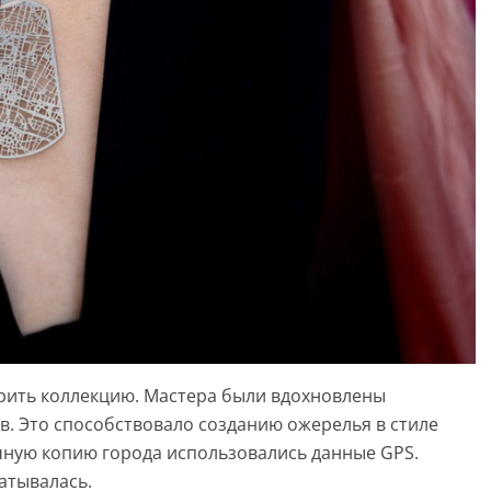
рить коллекцию. Мастера были вдохновлены
. Это способствовало созданию ожерелья в стиле
очную копию города использовались данные GPS.
атывалась.