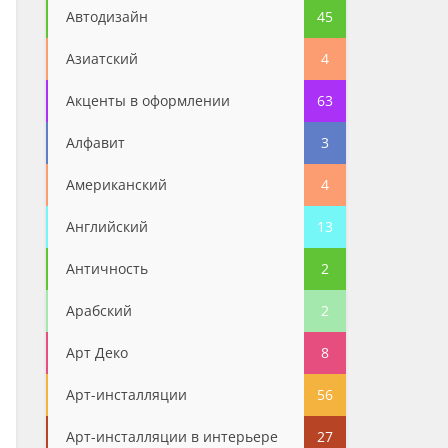
Автодизайн
45
Азиатский
4
Акценты в оформлении
63
Алфавит
3
Американский
4
Английский
13
Античность
2
Арабский
2
Арт Деко
8
Арт-инсталляции
56
Арт-инсталляции в интерьере
27