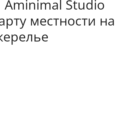
Aminimal Studio
арту местности на
жерелье