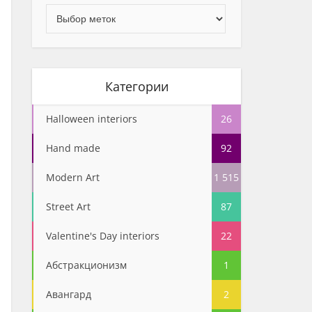
Категории
Halloween interiors
26
Hand made
92
Modern Art
1 515
Street Art
87
Valentine's Day interiors
22
Абстракционизм
1
Авангард
2