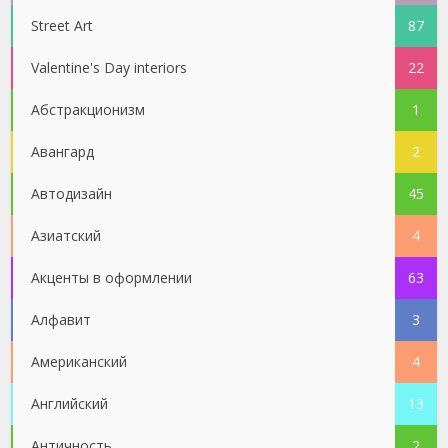
Street Art
87
Valentine's Day interiors
22
Абстракционизм
1
Авангард
2
Автодизайн
45
Азиатский
4
Акценты в оформлении
63
Алфавит
3
Американский
4
Английский
13
Античность
2