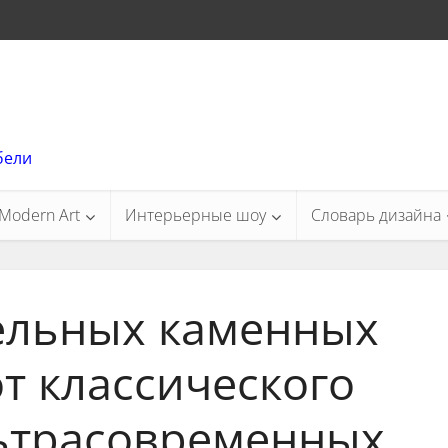
бели
Modern Art
Интерьерные шоу
Словарь дизайна
ельных каменных
т классического
льтрасовременных