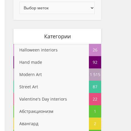
Категории
Halloween interiors
26
Hand made
92
Modern Art
1 515
Street Art
87
Valentine's Day interiors
22
Абстракционизм
1
Авангард
2