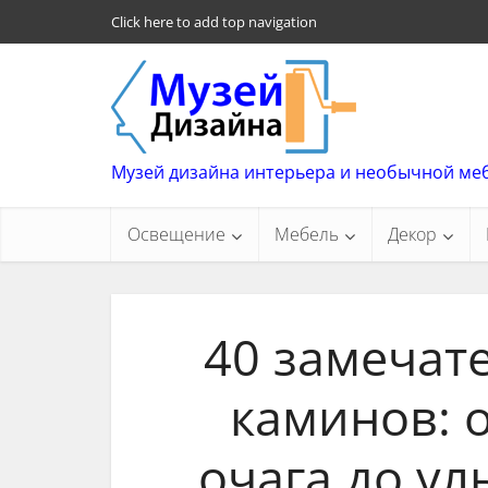
Click here to add top navigation
Музей дизайна интерьера и необычной ме
Освещение
Мебель
Декор
40 замечат
каминов: о
очага до у