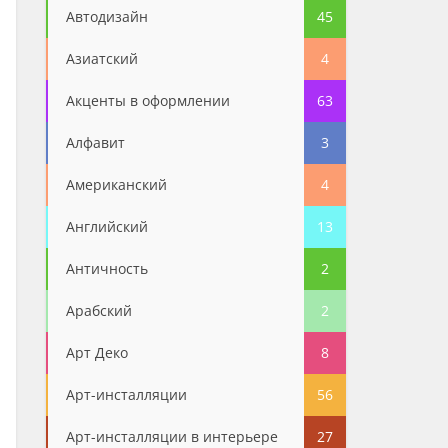
Автодизайн
45
Азиатский
4
Акценты в оформлении
63
Алфавит
3
Американский
4
Английский
13
Античность
2
Арабский
2
Арт Деко
8
Арт-инсталляции
56
Арт-инсталляции в интерьере
27