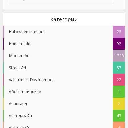
Категории
Halloween interiors
26
Hand made
92
Modern Art
1 515
Street Art
87
Valentine's Day interiors
22
Абстракционизм
1
Авангард
2
Автодизайн
45
Азиатский
4