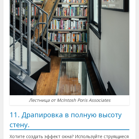
Лестница от McIntosh Poris Associates
11. Драпировка в полную высоту
стену.
Хотите создать эффект окна? Используйте струящиеся