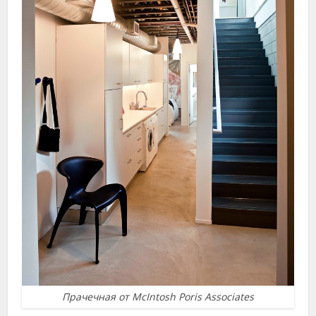
Прачечная от McIntosh Poris Associates