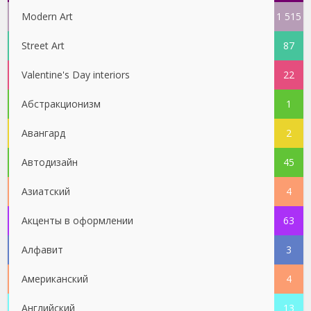
Modern Art
1 515
Street Art
87
Valentine's Day interiors
22
Абстракционизм
1
Авангард
2
Автодизайн
45
Азиатский
4
Акценты в оформлении
63
Алфавит
3
Американский
4
Английский
13